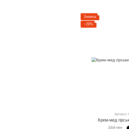
Знижка
−29%
Артикул: 
Крем-мед гірсь
210 грн