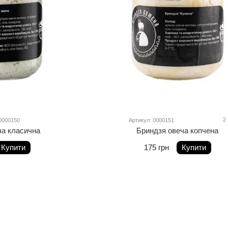
2
0000150
Артикул: 0000151
ча класична
Бриндзя овеча копчена
Купити
175 грн
Купити