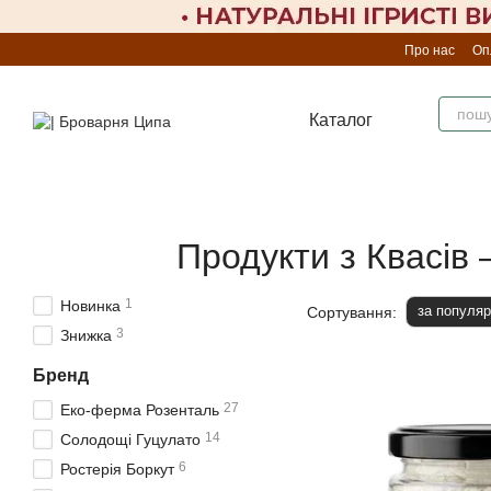
Перейти до основного контенту
Про нас
Оп
Каталог
Продукти з Квасів
1
Новинка
за популяр
Сортування:
3
Знижка
Бренд
27
Еко-ферма Розенталь
14
Солодощі Гуцулато
6
Ростерія Боркут