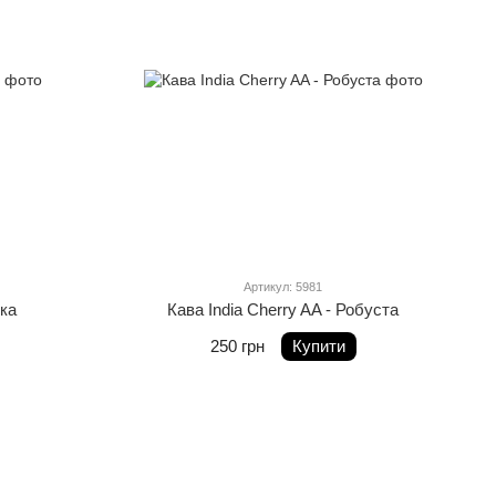
Артикул: 5981
іка
Кава India Cherry AA - Робуста
250 грн
Купити