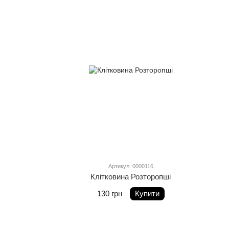
Артикул: 0000116
Клітковина Розторопші
130 грн
Купити