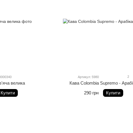
2
0000340
Артикул: 5980
в'яча велика
Кава Colombia Supremo - Араб
Купити
290 грн
Купити