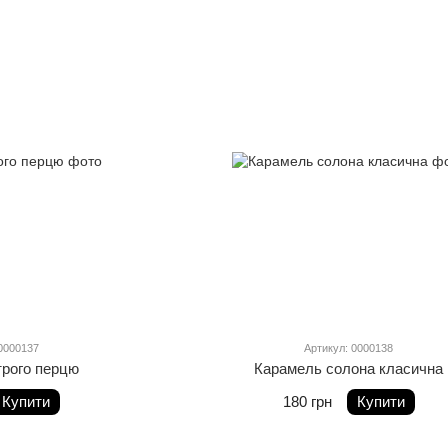
0000137
Артикул: 0000138
трого перцю
Карамель солона класична
Купити
180 грн
Купити