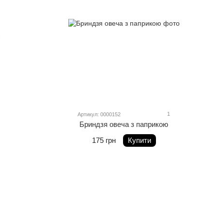
1
Артикул: 0000152
Бриндзя овеча з паприкою
175 грн
Купити