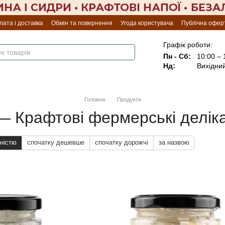
лата і доставка
Обмін та повернення
Угода користувача
Публічна офер
Графік роботи:
Пн - Сб:
10:00 – 
Нд:
Вихідни
Головна
Продукти
 — Крафтові фермерські деліка
ністю
спочатку дешевше
спочатку дорожчі
за назвою