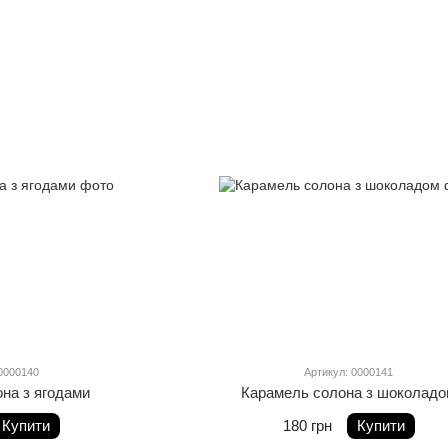
0000140
Артикул: 0000141
на з ягодами
Карамель солона з шоколад
Купити
180 грн
Купити