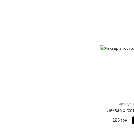
Артикул: 
Леквар з гос
185 грн