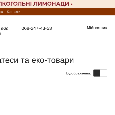
та
Контакти
068-247-43-53
Мій кошик
16:30
й
теси та еко-товари
Відображення: