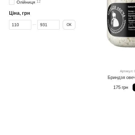
12
Олійниця
Ціна, грн
Від Ціна, грн
До Ціна, грн
ОК
Артикул: 
Бриндзя ове
175 грн