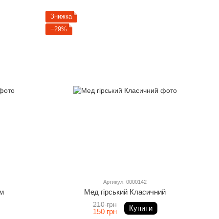
Знижка
−29%
Артикул: 0000142
ом
Мед гірський Класичний
210 грн
Купити
150 грн