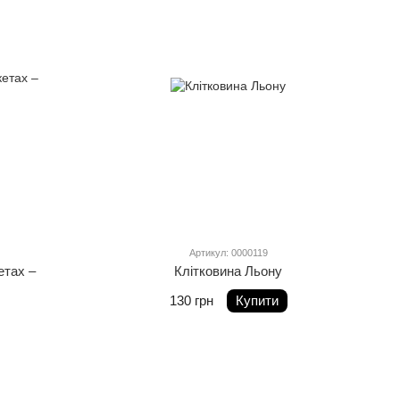
Артикул: 0000119
етах –
Клітковина Льону
130 грн
Купити