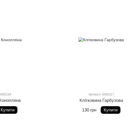
0000118
Артикул: 0000117
 Конопляна
Клітковина Гарбузова
Купити
130 грн
Купити