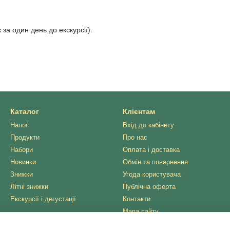
 за один день до екскурсії).
Каталог
Клієнтам
Напої
Вхід до кабінету
Продукти
Про нас
Набори
Оплата і доставка
Новинки
Обмін та повернення
Знижки
Угода користувача
Літні знижки
Публічна оферта
Екскурсії і дегустації
Контакти
Мапа сайту