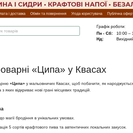
лата і доставка
Обмін та повернення
Угода користувача
Публічна офер
Графік роботи:
Пн - Сб:
10:00 – 
Нд:
Вихідни
броварні «Ципа» у Квасах
варню
«Ципа»
у мальовничих Квасах, щоб побачити, як народжується
 з яких відкриває нові грані місцевих традицій.
ва
до магії бродіння в унікальних умовах.
ція 5 сортів крафтового пива та автентичних локальних закусок.