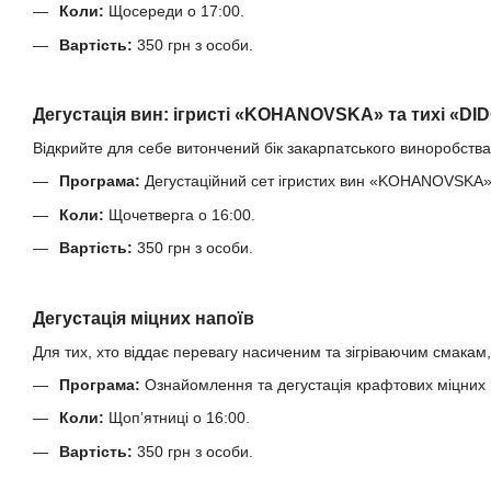
Коли:
Щосереди о 17:00.
Вартість:
350 грн з особи.
Дегустація вин: ігристі «KOHANOVSKA» та тихі «DI
Відкрийте для себе витончений бік закарпатського виноробства
Програма:
Дегустаційний сет ігристих вин «KOHANOVSKA»
Коли:
Щочетверга о 16:00.
Вартість:
350 грн з особи.
Дегустація міцних напоїв
Для тих, хто віддає перевагу насиченим та зігріваючим смакам
Програма:
Ознайомлення та дегустація крафтових міцних н
Коли:
Щопʼятниці о 16:00.
Вартість:
350 грн з особи.