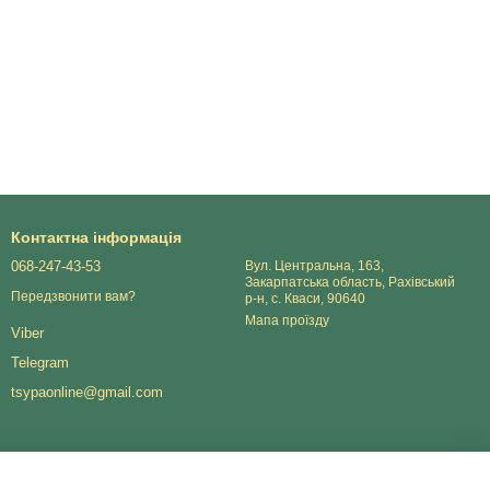
Контактна інформація
068-247-43-53
Вул. Центральна, 163,
Закарпатська область, Рахівський
Передзвонити вам?
р-н, с. Кваси, 90640
Мапа проїзду
Viber
Telegram
tsypaonline@gmail.com