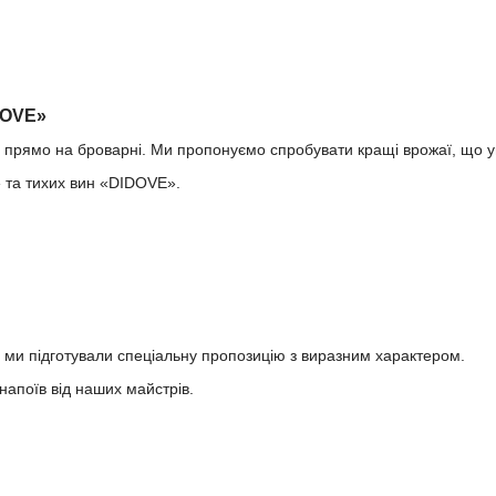
DOVE»
 прямо на броварні. Ми пропонуємо спробувати кращі врожаї, що уві
 та тихих вин «DIDOVE».
, ми підготували спеціальну пропозицію з виразним характером.
апоїв від наших майстрів.