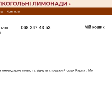
та
Контакти
068-247-43-53
Мій кошик
16:30
й
 легендарне пиво, та відчути справжній смак Карпат. Ми