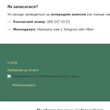
Як записатися?
Усі заходи проводяться за
попереднім записом
(не пізніше ніж
Контактний номер:
068 247 43 53
Месенджери:
Напишіть нам у
Telegram
або Viber
© 2026
Приймаємо до оплати
Мобільна версія
Ми дбаємо про вашу конфіденційність