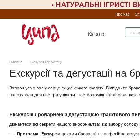
Перейти до основного контенту
Про нас
Оп
Каталог
Головна
Екскурсії і дегустації
Екскурсії та дегустації на 
Запрошуємо вас у серце гуцульського крафту! Відвідайте бро
підготували для вас три унікальні гастрономічні подорожі, кожна
Екскурсія броварнею з дегустацією крафтового пи
Дізнайтеся всі секрети нашого виробництва: від вибору солоду 
Програма:
Екскурсія цехами броварні + професійна дегуста