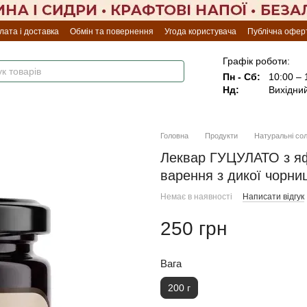
лата і доставка
Обмін та повернення
Угода користувача
Публічна офер
Графік роботи:
Пн - Сб:
10:00 – 
Нд:
Вихідни
Головна
Продукти
Натуральні со
Леквар ГУЦУЛАТО з яф
варення з дикої чорниц
Немає в наявності
Написати відгук
250 грн
Вага
200 г