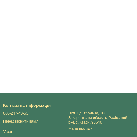
Контактна інформація
068-247-43-53
Вул. Центральна, 163,
Закарпатська область, Рахівський
Передзвонити вам?
р-н, с. Кваси, 90640
Мапа проїзду
Viber