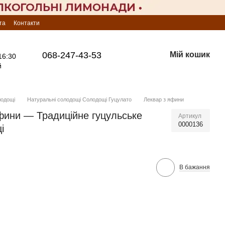
та
Контакти
068-247-43-53
Мій кошик
16:30
й
лодощі
Натуральні солодощі Солодощі Гуцулато
Леквар з яфини
ини — Традиційне гуцульське
Артикул
0000136
і
В бажання