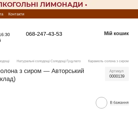
та
Контакти
068-247-43-53
Мій кошик
16:30
й
лодощі
Натуральні солодощі Солодощі Гуцулато
Карамель солона з сиром
олона з сиром — Авторський
Артикул
0000139
склад)
В бажання