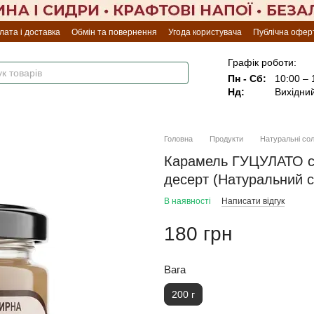
лата і доставка
Обмін та повернення
Угода користувача
Публічна офер
Графік роботи:
Пн - Сб:
10:00 – 
Нд:
Вихідни
Головна
Продукти
Натуральні со
Карамель ГУЦУЛАТО с
десерт (Натуральний 
В наявності
Написати відгук
180 грн
Вага
200 г