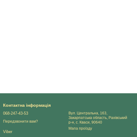
Контактна інформація
068-247-43-53
Вул. Центральна, 163,
Закарпатська область, Рахівський
Передзвонити вам?
р-н, с. Кваси, 90640
Мапа проїзду
Viber