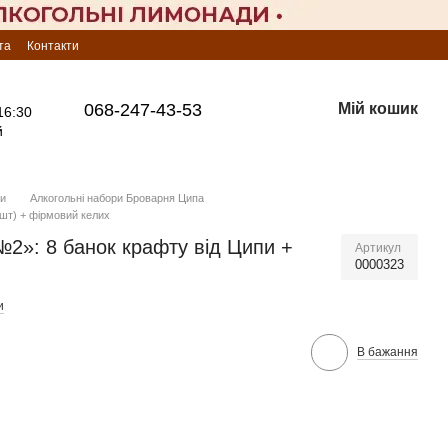
та
Контакти
068-247-43-53
Мій кошик
16:30
й
ри
Алкогольні набори Броварня Ципа
 шт) + фірмовий келих
№2»: 8 банок крафту від Ципи +
Артикул
0000323
и
В бажання