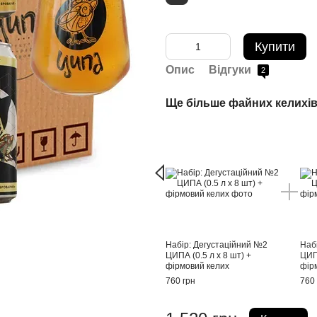
Купити
Опис
Відгуки
2
Ще більше файних келихів
Набір: Дегустаційний №2
Наб
ЦИПА (0.5 л х 8 шт) +
ЦИПА
фірмовий келих
фір
760 грн
760 