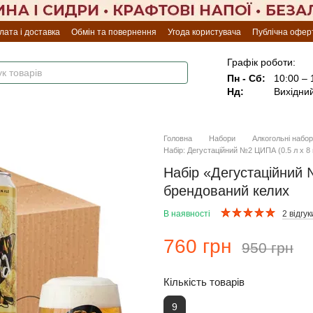
лата і доставка
Обмін та повернення
Угода користувача
Публічна офер
Графік роботи:
Пн - Сб:
10:00 – 
Нд:
Вихідни
Головна
Набори
Алкогольні набо
Набір: Дегустаційний №2 ЦИПА (0.5 л х 8
Набір «Дегустаційний 
брендований келих
В наявності
2 відгук
760 грн
950 грн
Кількість товарів
9