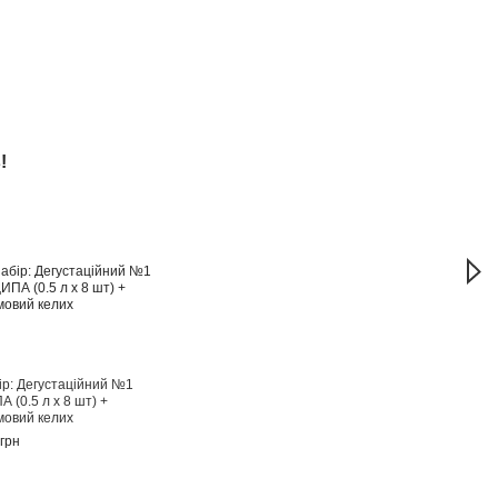
!
Ще 
ір: Дегустаційний №1
Набі
 (0.5 л х 8 шт) +
ЦИПА 
мовий келих
фірм
грн
760 г