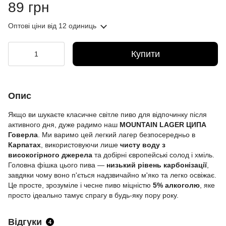
89 грн
Оптові ціни
від 12 одиниць
Купити
Опис
Якщо ви шукаєте класичне світле пиво для відпочинку після
активного дня, дуже радимо наш
MOUNTAIN LAGER ЦИПА
Говерла
. Ми варимо цей легкий лагер безпосередньо в
Карпатах
, використовуючи лише
чисту воду з
високогірного джерела
та добірні європейські солод і хміль.
Головна фішка цього пива —
низький рівень карбонізації
,
завдяки чому воно п'ється надзвичайно м'яко та легко освіжає.
Це просте, зрозуміле і чесне пиво міцністю
5% алкоголю
, яке
просто ідеально тамує спрагу в будь-яку пору року.
Відгуки
4