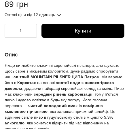
89 грн
Оптові ціни
від 12 одиниць
Купити
Опис
Якщо ви любите класичні європейські пілснери, але шукаєте
щось свіже з місцевим колоритом, дуже радимо спробувати
наш
світлий MOUNTAIN PILSNER ЦИПА Петрос
. Ми варимо
його в
Карпатах
на основі
чистої води з високогірного
джерела
, додаючи найкращі європейські солод та хміль. Пиво
має класичний
середній рівень карбонізації
, тому п'ється
легко і чудово освіжає в будь-яку погоду. Його головна
перевага —
чистий солодовий смак із помірною
хмелевою гірчинкою
, яка залишає приємний шлейф. Це
відмінне світле пиво в гуцульському стилі з міцністю
5,3%
алкоголю
, яке хочеться відкрити під час відпочинку на
природі чи в колі друзів.