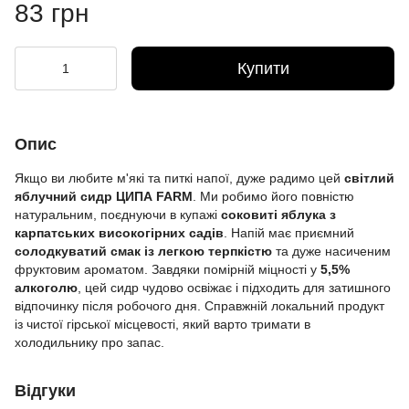
83 грн
Купити
Опис
Якщо ви любите м'які та питкі напої, дуже радимо цей
світлий
яблучний сидр ЦИПА FARM
. Ми робимо його повністю
натуральним, поєднуючи в купажі
соковиті яблука з
карпатських високогірних садів
. Напій має приємний
солодкуватий смак із легкою терпкістю
та дуже насиченим
фруктовим ароматом. Завдяки помірній міцності у
5,5%
алкоголю
, цей сидр чудово освіжає і підходить для затишного
відпочинку після робочого дня. Справжній локальний продукт
із чистої гірської місцевості, який варто тримати в
холодильнику про запас.
Відгуки