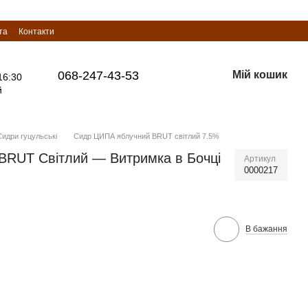
та
Контакти
068-247-43-53
Мій кошик
16:30
й
идри гуцульські
Сидр ЦИПА яблучний BRUT світлий 7.5%
RUT Світлий — Витримка в Бочці
Артикул
0000217
В бажання