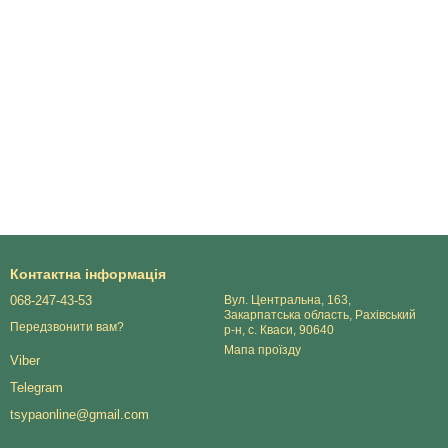
Контактна інформація
068-247-43-53
Вул. Центральна, 163,
Закарпатська область, Рахівський
Передзвонити вам?
р-н, с. Кваси, 90640
Мапа проїзду
Viber
Telegram
tsypaonline@gmail.com