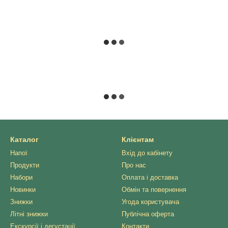
Каталог
Клієнтам
Напої
Вхід до кабінету
Продукти
Про нас
Набори
Оплата і доставка
Новинки
Обмін та повернення
Знижки
Угода користувача
Літні знижки
Публічна оферта
Екскурсії і дегустації
Контакти