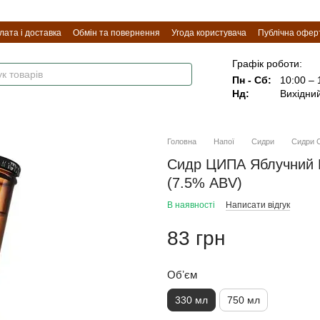
лата і доставка
Обмін та повернення
Угода користувача
Публічна офер
Графік роботи:
Пн - Сб:
10:00 – 
Нд:
Вихідни
Головна
Напої
Сидри
Сидри С
Сидр ЦИПА Яблучний B
(7.5% ABV)
В наявності
Написати відгук
83 грн
Обʼєм
330 мл
750 мл