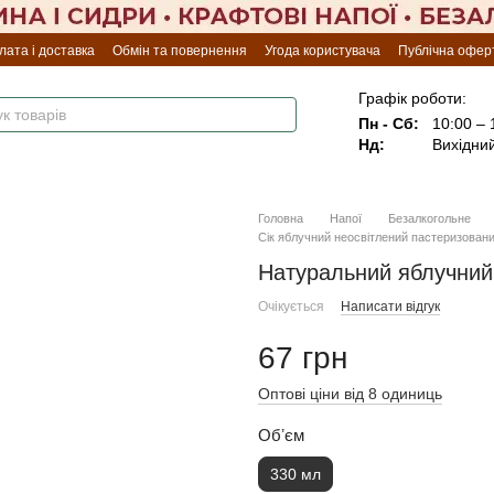
лата і доставка
Обмін та повернення
Угода користувача
Публічна офер
Графік роботи:
Пн - Сб:
10:00 – 
Нд:
Вихідни
Головна
Напої
Безалкогольне
Сік яблучний неосвітлений пастеризован
Натуральний яблучний 
Очікується
Написати відгук
67 грн
Оптові ціни від 8 одиниць
Обʼєм
330 мл