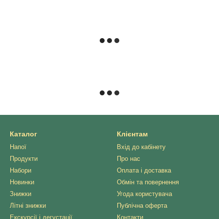
Каталог
Клієнтам
Напої
Вхід до кабінету
Продукти
Про нас
Набори
Оплата і доставка
Новинки
Обмін та повернення
Знижки
Угода користувача
Літні знижки
Публічна оферта
Екскурсії і дегустації
Контакти