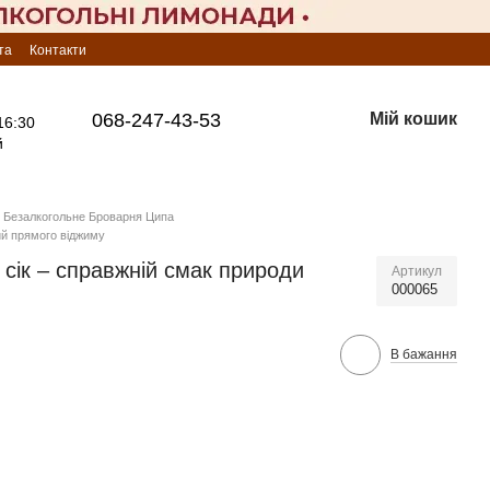
та
Контакти
068-247-43-53
Мій кошик
16:30
й
Безалкогольне Броварня Ципа
ий прямого віджиму
сік – справжній смак природи
Артикул
000065
В бажання