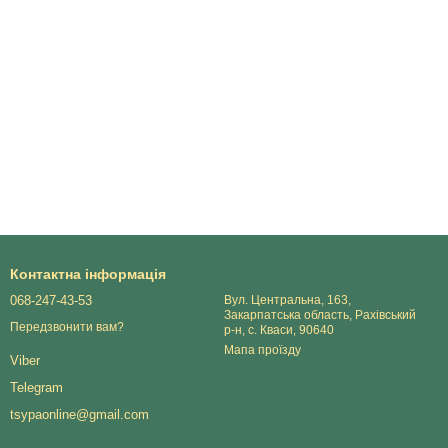
Контактна інформація
068-247-43-53
Вул. Центральна, 163,
Закарпатська область, Рахівський
Передзвонити вам?
р-н, с. Кваси, 90640
Мапа проїзду
Viber
Telegram
tsypaonline@gmail.com