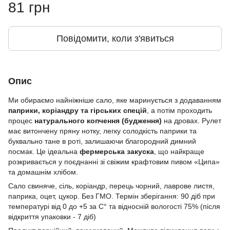
81 грн
Повідомити, коли з'явиться
Опис
Ми обираємо найніжніше сало, яке маринується з додаванням
паприки, коріандру та гірських спецій
, а потім проходить
процес
натурального копчення (будження)
на дровах. Рулет
має витончену пряну нотку, легку солодкість паприки та
буквально тане в роті, залишаючи благородний димний
посмак. Це ідеальна
фермерська закуска
, що найкраще
розкривається у поєднанні зі свіжим крафтовим пивом «Ципа»
та домашнім хлібом.
Сало свиняче, сіль, коріандр, перець чорний, лаврове листя,
паприка, оцет, цукор. Без ГМО. Термін зберігання: 90 діб при
температурі від 0 до +5 за С° та відносній вологості 75% (після
відкриття упаковки - 7 діб)