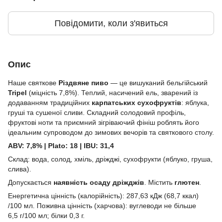
Повідомити, коли з'явиться
Опис
Наше святкове
Різдвяне пиво
— це вишуканий бельгійський
Tripel
(міцність 7,8%). Теплий, насичений ель, зварений із
додаванням традиційних
карпатських сухофруктів
: яблука,
груші та сушеної сливи. Складний солодовий профіль,
фруктові ноти та приємний зігріваючий фініш роблять його
ідеальним супроводом до зимових вечорів та святкового столу.
ABV: 7,8% | Plato: 18 | IBU: 31,4
Склад: вода, солод, хміль, дріжджі, сухофрукти (яблуко, груша,
слива).
Допускається
наявність осаду дріжджів
. Містить
глютен
.
Енергетична цінність (калорійність): 287,63 кДж (68,7 ккал)
/100 мл. Поживна цінність (харчова): вуглеводи не більше
6,5 г/100 мл; білки 0,3 г.