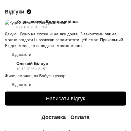
Відгуки
2
Куцак наталія Володимирівна
02.01.2026 в 11:49
Дякую . Воно не схоже ні на яке друге. З закритими очима
можно вгадати і назавжди запам*ятати цей смак. Прикольний.
Як для мене, то солодкого можно менше.
Відповісти
Олексій Білоус
19.12.2025 в 21:51
Живе, смачне, як Бабусін узвар!
Відповісти
Написати відгук
Доставка
Оплата