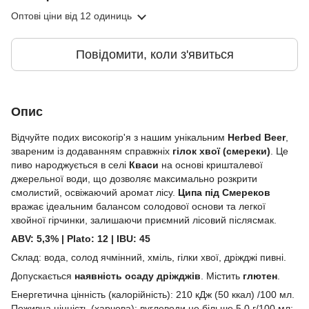
Оптові ціни
від 12 одиниць
Повідомити, коли з'явиться
Опис
Відчуйте подих високогір'я з нашим унікальним
Herbed Beer
,
звареним із додаванням справжніх
гілок хвої (смереки)
. Це
пиво народжується в селі
Кваси
на основі кришталевої
джерельної води, що дозволяє максимально розкрити
смолистий, освіжаючий аромат лісу.
Ципа під Смереков
вражає ідеальним балансом солодової основи та легкої
хвойної гірчинки, залишаючи приємний лісовий післясмак.
ABV: 5,3% | Plato: 12 | IBU: 45
Склад: вода, солод ячмінний, хміль, гілки хвої, дріжджі пивні.
Допускається
наявність осаду дріжджів
. Містить
глютен
.
Енергетична цінність (калорійність): 210 кДж (50 ккал) /100 мл.
Поживна цінність (харчова): вуглеводи не більше 5,0 г/100 мл;