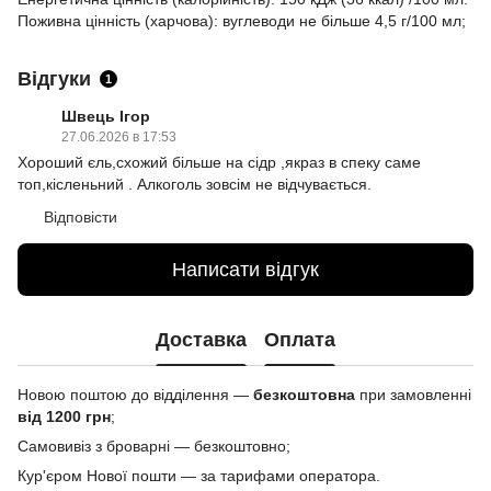
Поживна цінність (харчова): вуглеводи не більше 4,5 г/100 мл;
Відгуки
1
Швець Ігор
27.06.2026 в 17:53
Хороший єль,схожий більше на сідр ,якраз в спеку саме
топ,кісленьний . Алкоголь зовсім не відчувається.
Відповісти
Написати відгук
Доставка
Оплата
Новою поштою до відділення —
безкоштовна
при замовленні
від 1200 грн
;
Самовивіз з броварні — безкоштовно;
Кур'єром Нової пошти — за тарифами оператора.