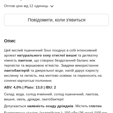
Оптові ціни
від 12 одиниць
Повідомити, коли з'явиться
Опис
Цей кислий пшеничний Sour поєднує в собі інтенсивний
аромат
натурального соку стиглої вишні
та делікатну
ніжність
лактози
, що створює бездоганний баланс між
терпкістю та вершковою м'якістю. Завдяки використанню
лактобактерій
та джерельної води, напій дарує іскристу
кислинку та легкість, яка миттєво освіжає та переносить на
сонячні карпатські полонини.
ABV: 4,0% | Plato: 13,0 | IBU: 2
Склад: вода, солод ячмінний, солод пшеничний, лактоза,
вишня, хміль, дріжджі, лактобактерії.
Допускається
наявність осаду дріжджів
. Містить
глютен
.
Енергетична цінність (калорійність): 150 кДж (36 ккал) /100 мл.