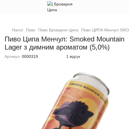
Напої
Пиво
Пиво Броварня Ципа
Пиво ЦИПА Менчул SMO
Пиво Ципа Менчул: Smoked Mountain
Lager з димним ароматом (5,0%)
Артикул:
0000319
1 відгук