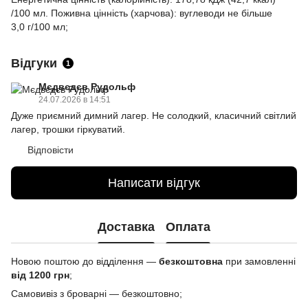
/100 мл. Поживна цінність (харчова): вуглеводи не більше
3,0 г/100 мл;
Відгуки
1
Мєдвєдєв Рудольф
24.07.2026 в 14:51
Дуже приємний димний лагер. Не солодкий, класичний світлий
лагер, трошки гіркуватий.
Відповісти
Написати відгук
Доставка
Оплата
Новою поштою до відділення —
безкоштовна
при замовленні
від 1200 грн
;
Самовивіз з броварні — безкоштовно;