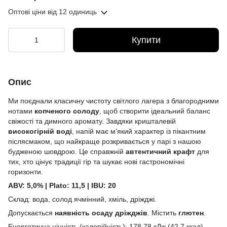
Оптові ціни
від 12 одиниць
Купити
Опис
Ми поєднали класичну чистоту світлого лагера з благородними
нотами
копченого
солоду
, щоб створити ідеальний баланс
свіжості та димного аромату. Завдяки кришталевій
високогірній воді
, напій має м’який характер із пікантним
післясмаком, що найкраще розкривається у парі з нашою
будженою шовдрою. Це справжній
автентичний крафт
для
тих, хто цінує традиції гір та шукає нові гастрономічні
горизонти.
ABV: 5,0% | Plato: 11,5 | IBU: 20
Склад: вода, солод ячмінний, хміль, дріжджі.
Допускається
наявність осаду дріжджів
. Містить
глютен
.
Енергетична цінність (калорійність): 178,78 кДж (42,7 ккал)