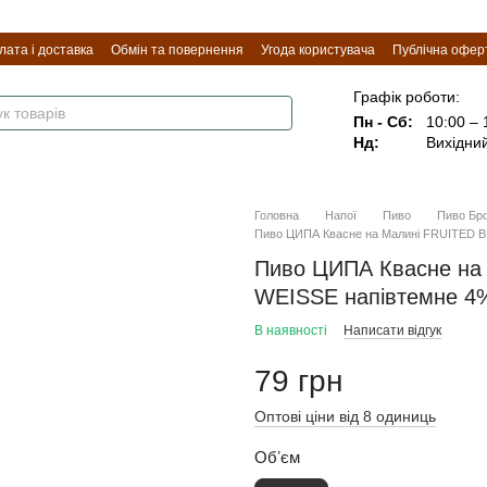
лата і доставка
Обмін та повернення
Угода користувача
Публічна офер
Графік роботи:
Пн - Сб:
10:00 – 
Нд:
Вихідни
Головна
Напої
Пиво
Пиво Бр
Пиво ЦИПА Квасне на Малині FRUITED 
Пиво ЦИПА Квасне на
WEISSE напівтемне 4
В наявності
Написати відгук
79 грн
Оптові ціни від 8 одиниць
Обʼєм