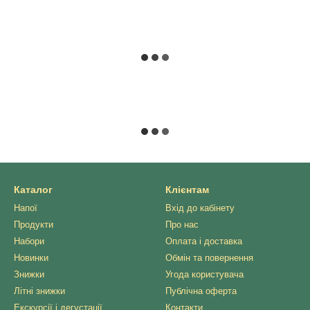
Каталог
Клієнтам
Напої
Вхід до кабінету
Продукти
Про нас
Набори
Оплата і доставка
Новинки
Обмін та повернення
Знижки
Угода користувача
Літні знижки
Публічна оферта
Екскурсії і дегустації
Контакти