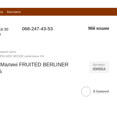
та
Контакти
068-247-43-53
Мій кошик
16:30
й
оварня Ципа
BERLINER WEISSE напівтемне 4%
 Малині FRUITED BERLINER
Артикул
0000914
%
В бажання