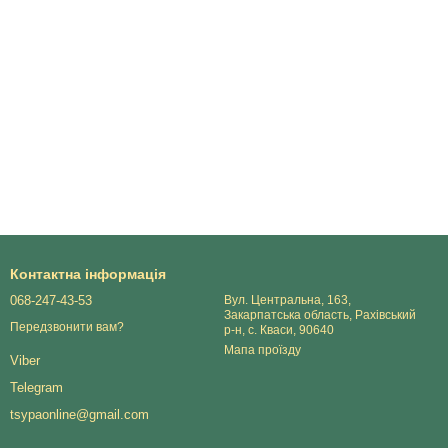
Контактна інформація
068-247-43-53
Вул. Центральна, 163,
Закарпатська область, Рахівський
Передзвонити вам?
р-н, с. Кваси, 90640
Мапа проїзду
Viber
Telegram
tsypaonline@gmail.com