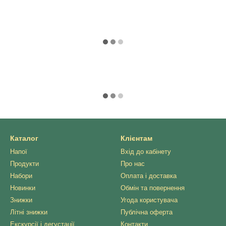
Каталог
Клієнтам
Напої
Вхід до кабінету
Продукти
Про нас
Набори
Оплата і доставка
Новинки
Обмін та повернення
Знижки
Угода користувача
Літні знижки
Публічна оферта
Екскурсії і дегустації
Контакти