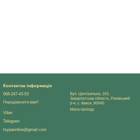
Контактна інформація
068-247-43-53
Вул. Центральна, 163,
Закарпатська область, Рахівський
Передзвонити вам?
р-н, с. Кваси, 90640
Мапа проїзду
Viber
Telegram
tsypaonline@gmail.com