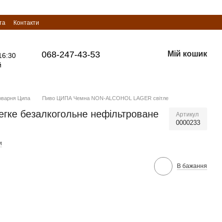
та
Контакти
068-247-43-53
Мій кошик
16:30
й
оварня Ципа
Пиво ЦИПА Чемна NON-ALCOHOL LAGER світле
гке безалкогольне нефільтроване
Артикул
0000233
и
В бажання