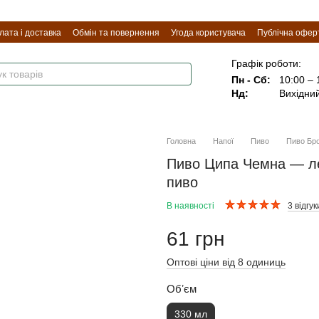
лата і доставка
Обмін та повернення
Угода користувача
Публічна офер
Графік роботи:
Пн - Сб:
10:00 – 
Нд:
Вихідни
Головна
Напої
Пиво
Пиво Бр
Пиво Ципа Чемна — ле
пиво
В наявності
3 відгук
61 грн
Оптові ціни від 8 одиниць
Обʼєм
330 мл