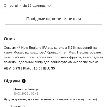
Оптові ціни
від 12 одиниць
Повідомити, коли з'явиться
Опис
Соковитий New England IPA з алкоголем 5,7%, зварений на
хмелі Mosaic від крафтової броварні Ten Men. Нефільтроване
пиво з м’яким тілом, ароматом тропічних фруктів, винограду та
помело. Ідеальний вибір для поціновувачів хмелевих смаків.
ABV: 5,7% | Plato: 15,5 | IBU: 35
Відгуки
1
Олексій Білоус
30.03.2026 в 09:41
Чудові тропіки, до яких хочеться повертатися знову і знову)
Відповісти