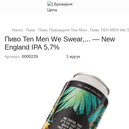
Напої
Пиво
Пиво Пивоварня Тен Мен
Пиво ТЕН МЕН We Swe
Пиво Ten Men We Swear,... — New
England IPA 5,7%
Артикул:
0000239
1 відгук