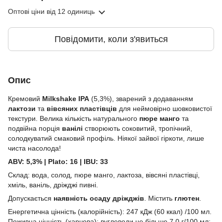
Оптові ціни
від 12 одиниць
Повідомити, коли з'явиться
Опис
Кремовий
Milkshake IPA
(5,3%), зварений з додаванням
лактози
та
вівсяних пластівців
для неймовірно шовковистої
текстури. Велика кількість натурального
пюре манго
та
подвійна порція
ванілі
створюють соковитий, тропічний,
солодкуватий смаковий профіль. Ніякої зайвої гіркоти, лише
чиста насолода!
ABV: 5,3% | Plato: 16 | IBU: 33
Склад: вода, солод, пюре манго, лактоза, вівсяні пластівці,
хміль, ваніль, дріжджі пивні.
Допускається
наявність осаду дріжджів
. Містить
глютен
.
Енергетична цінність (калорійність): 247 кДж (60 ккал) /100 мл.
Поживна цінність (харчова): вуглеводи не більше 7,0 г/100 мл;