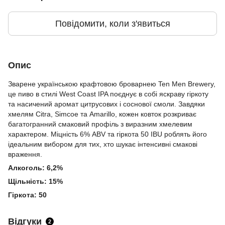
Повідомити, коли з'явиться
Опис
Зварене українською крафтовою броварнею Ten Men Brewery,
це пиво в стилі West Coast IPA поєднує в собі яскраву гіркоту
та насичений аромат цитрусових і соснової смоли. Завдяки
хмелям Citra, Simcoe та Amarillo, кожен ковток розкриває
багатогранний смаковий профіль з виразним хмелевим
характером. Міцність 6% ABV та гіркота 50 IBU роблять його
ідеальним вибором для тих, хто шукає інтенсивні смакові
враження.
Алкоголь: 6,2%
Щільність: 15%
Гіркота: 50
Відгуки
2