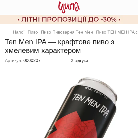
Напої
Пиво
Пиво Пивоварня Тен Мен
Пиво ТЕН МЕН IPA с
Ten Men IPA — крафтове пиво з
хмелевим характером
Артикул:
0000207
2 відгуки