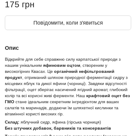
175 грн
Повідомити, коли з'явиться
Опис
Відкрийте для себе справжню силу карпатської природи з
нашим унікальним
яфиновим оцтом
, створеним у
високогірних Квасах. Це
органічний нефільтрований
продукт
, отриманий шляхом природної ферментації сидру з
місцевих яблук та дикої яфини (чорниці). Завдяки відсутності
фільтрації, оцет зберігає насичений ягідний аромат, глибокий
колір та всі корисні живі ферменти. Наш
крафтовий оцет без
ГМО
стане ідеальним секретним інгредієнтом для ваших
салатів та маринадів, додаючи їм шляхетної кислинки та
вітамінної користі високих гір.
Склад:
яблучний сидр, яфина (гірська чорниця)
Без штучних добавок, барвників та консервантів