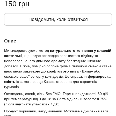
150 грн
Повідомити, коли з'явиться
Опис
Ми використовуємо метод
натурального копчення у власній
коптильні
, що надає оселедцю золотистого відтінку та
неперевершеного димного аромату без жодних штучних
добавок. Ніжне, помірно солоне філе з глибоким смаком стане
ідеальною
закускою до крафтового пива «Ципа»
або
окрасою вашої вечері у колі друзів. Це справжня
фермерська
якість
із самого серця Квасів, створена для справжніх
гурманів.
Оселедець, спеції, сіль. Без ГМО. Термін придатності: 30 діб
при температурі від 0 до +8 за С° та відносній вологості 75%
(після відкриття упаковки - 7 діб)
Продукт порційний, вакуумований. Можливе відхилення ваги ±