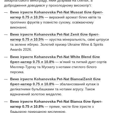
закарпатського винограду, який дозрівав на схилах, а
добродження доводився у прохолодному високогір'ї:
Вино ігристе Kohanovska Pet-Nat Muscat біле брют-
натюр 0.75 л 10.3%
— виразний аромат білих квітів та
тропічних фруктів у повністю сухому, освіжаючому
виконанні.
Вино ігристе Kohanovska Pet-Nat Zenit біле брют-
натюр 0.75 л 10.5%
— хрустка мінеральність, свіжі цитруси
та зелене яблуко. Золотий призер Ukraine Wine & Spirits
Awards 2026.
Вино ігристе Kohanovska Pet-Nat White Blend біле
брют-натюр 0.75 л 10.8%
— м'який та питкий дует сортів
Мюллер-Тургау та Мускату з нотами стиглого білого
персика.
Вино ігристе Kohanovska Pet-Nat Bianca/Zenit біле
брют-натюр 0.75 л 10.8%
— збалансований купаж із
делікатними бульбашками та нотами агрусу. Також
відзначений золотою медаллю.
Вино ігристе Kohanovska Pet-Nat Bianca біле брют-
натюр 0.75 л 10.8%
— пряме, чисте біле ігристе з
бадьорою природною кислинкою.