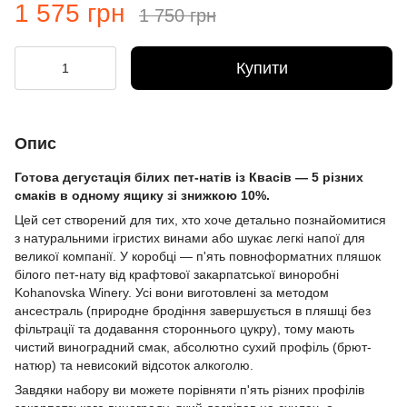
1 575 грн
1 750 грн
Купити
Опис
Готова дегустація білих пет-натів із Квасів — 5 різних
смаків в одному ящику зі знижкою 10%.
Цей сет створений для тих, хто хоче детально познайомитися
з натуральними ігристих винами або шукає легкі напої для
великої компанії. У коробці — п'ять повноформатних пляшок
білого пет-нату від крафтової закарпатської виноробні
Kohanovska Winery. Усі вони виготовлені за методом
ансестраль (природне бродіння завершується в пляшці без
фільтрації та додавання стороннього цукру), тому мають
чистий виноградний смак, абсолютно сухий профіль (брют-
натюр) та невисокий відсоток алкоголю.
Завдяки набору ви можете порівняти п'ять різних профілів