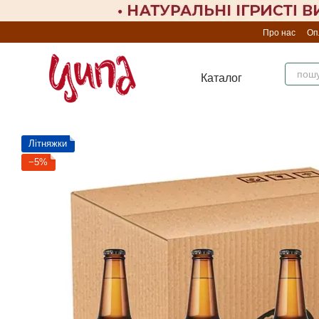
Перейти до основного контенту
Про нас
Оп
Каталог
Літняжки
−5%