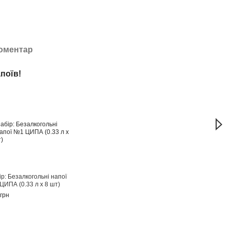
коментар
поїв!
Біл
р: Безалкогольні напої
Набір
ЦИПА (0.33 л х 8 шт)
№3 Ц
грн
487 г
97