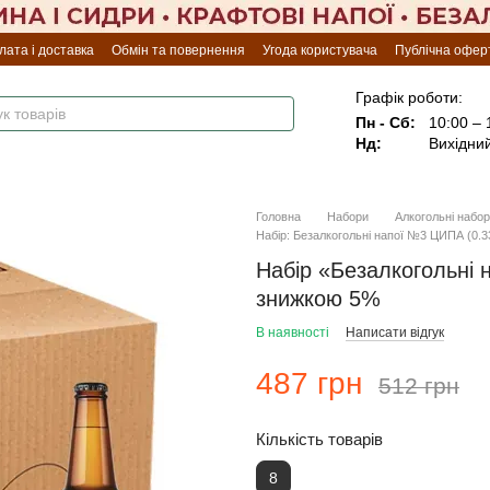
лата і доставка
Обмін та повернення
Угода користувача
Публічна офер
Графік роботи:
Пн - Сб:
10:00 – 
Нд:
Вихідни
Головна
Набори
Алкогольні набо
Набір: Безалкогольні напої №3 ЦИПА (0.33
Набір «Безалкогольні 
знижкою 5%
В наявності
Написати відгук
487 грн
512 грн
Кількість товарів
8