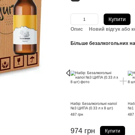
Купити
Опис
Новий відгук або 
Більше безалкогольних на
Набір: Безалкогольні напої
Набі
№3 ЦИПА (0.33 л х 8 шт)
№1 
487 грн
487 
974 грн
Купити