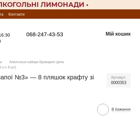
та
Контакти
068-247-43-53
Мій кошик
16:30
й
ри
Алкогольні набори Броварня Ципа
 л х 8 шт)
напої №3» — 8 пляшок крафту зі
Артикул
0000353
В бажання