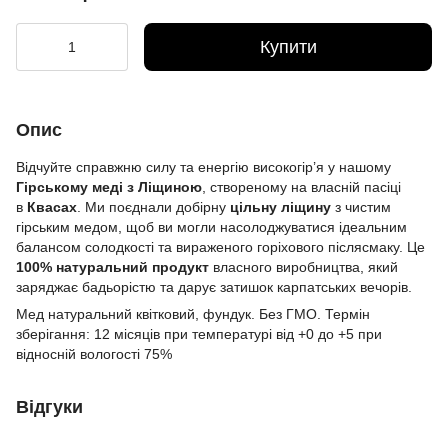
Купити
Опис
Відчуйте справжню силу та енергію високогір’я у нашому
Гірському меді з Ліщиною
, створеному на власній пасіці
в
Квасах
. Ми поєднали добірну
цільну ліщину
з чистим
гірським медом, щоб ви могли насолоджуватися ідеальним
балансом солодкості та вираженого горіхового післясмаку. Це
100% натуральний продукт
власного виробництва, який
заряджає бадьорістю та дарує затишок карпатських вечорів.
Мед натуральний квітковий, фундук. Без ГМО. Термін
зберігання: 12 місяців при температурі від +0 до +5 при
відносній вологості 75%
Відгуки