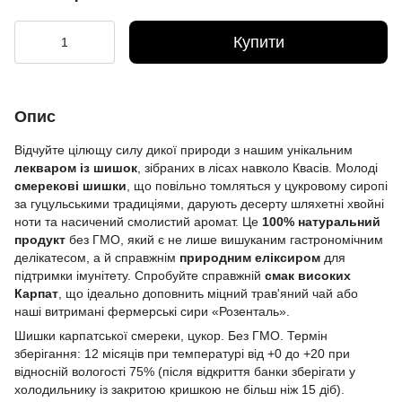
Купити
Опис
Відчуйте цілющу силу дикої природи з нашим унікальним
лекваром із шишок
, зібраних в лісах навколо Квасів. Молоді
смерекові шишки
, що повільно томляться у цукровому сиропі
за гуцульськими традиціями, дарують десерту шляхетні хвойні
ноти та насичений смолистий аромат. Це
100% натуральний
продукт
без ГМО, який є не лише вишуканим гастрономічним
делікатесом, а й справжнім
природним еліксиром
для
підтримки імунітету. Спробуйте справжній
смак високих
Карпат
, що ідеально доповнить міцний трав'яний чай або
наші витримані фермерські сири «Розенталь».
Шишки карпатської смереки, цукор. Без ГМО. Термін
зберігання: 12 місяців при температурі від +0 до +20 при
відносній вологості 75% (після відкриття банки зберігати у
холодильнику із закритою кришкою не більш ніж 15 діб).