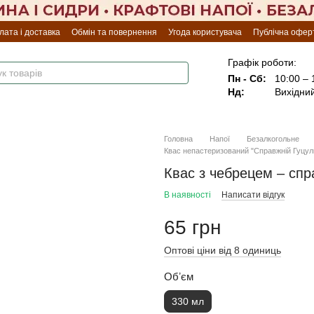
лата і доставка
Обмін та повернення
Угода користувача
Публічна офер
Графік роботи:
Пн - Сб:
10:00 – 
Нд:
Вихідни
Головна
Напої
Безалкогольне
Квас непастеризований "Справжній Гуцул
Квас з чебрецем – спр
В наявності
Написати відгук
65 грн
Оптові ціни від 8 одиниць
Обʼєм
330 мл