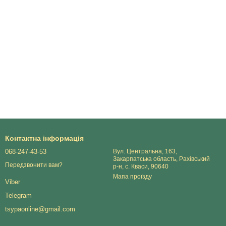
Контактна інформація
068-247-43-53
Вул. Центральна, 163,
Закарпатська область, Рахівський
Передзвонити вам?
р-н, с. Кваси, 90640
Мапа проїзду
Viber
Telegram
tsypaonline@gmail.com