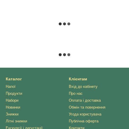
Каталог
Клієнтам
Напої
Вхід до кабінету
Продукти
Про нас
Набори
Оплата і доставка
Новинки
Обмін та повернення
Знижки
Угода користувача
Літні знижки
Публічна оферта
Екскурсії і дегустації
Контакти