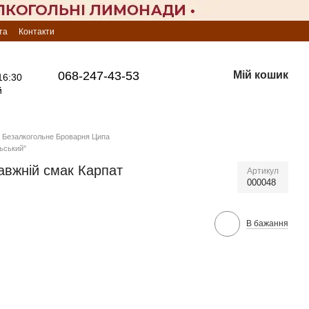
та
Контакти
068-247-43-53
Мій кошик
16:30
й
Безалкогольне Броварня Ципа
ьський"
авжній смак Карпат
Артикул
000048
В бажання