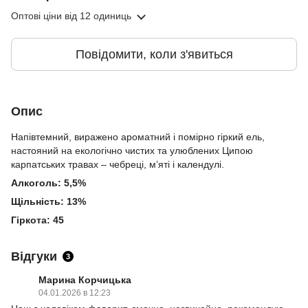
Оптові ціни
від 12 одиниць
Повідомити, коли з'явиться
Опис
Напівтемний, виражено ароматний і помірно гіркий ель,
настояний на екологічно чистих та улюблених Ципою
карпатських травах – чебреці, мʼяті і календулі.
Алкоголь: 5,5%
Щільність: 13%
Гіркота: 45
Відгуки
3
Марина Корчицька
04.01.2026 в 12:23