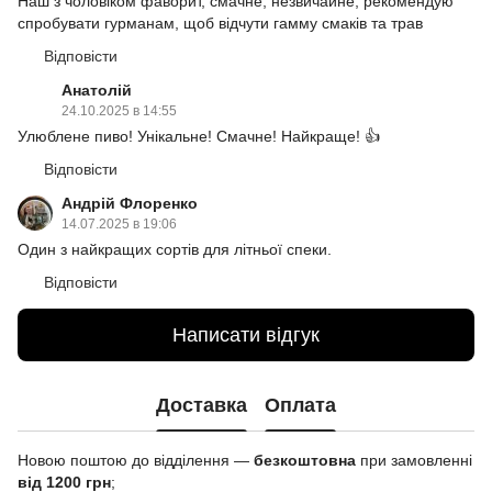
Наш з чоловіком фаворит, смачне, незвичайне, рекомендую
спробувати гурманам, щоб відчути гамму смаків та трав
Відповісти
Анатолій
24.10.2025 в 14:55
Улюблене пиво! Унікальне! Смачне! Найкраще! 👍
Відповісти
Андрій Флоренко
14.07.2025 в 19:06
Один з найкращих сортів для літньої спеки.
Відповісти
Написати відгук
Доставка
Оплата
Новою поштою до відділення —
безкоштовна
при замовленні
від 1200 грн
;